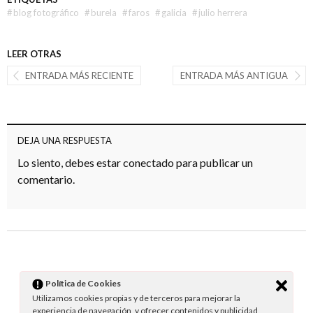
#
blog fotográfico
#
burela
#
faros
#
galicia
#
julio herrera
LEER OTRAS
ENTRADA MÁS RECIENTE
ENTRADA MÁS ANTIGUA
DEJA UNA RESPUESTA
Lo siento, debes estar
conectado
para publicar un
comentario.
Política de Cookies
Utilizamos cookies propias y de terceros para mejorar la
experiencia de navegación, y ofrecer contenidos y publicidad