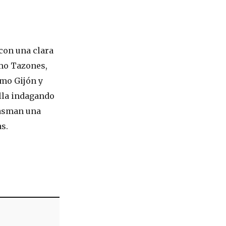
 con una clara
omo Tazones,
omo Gijón y
illa indagando
plasman una
s.