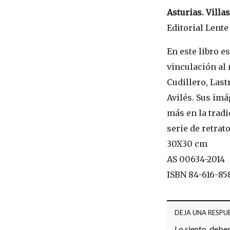
Asturias. Villa
Editorial Lente 
En este libro e
vinculación al
Cudillero, Las
Avilés. Sus imá
más en la tradi
serie de retrat
30X30 cm
AS 00634-2014
ISBN 84-616-85
DEJA UNA RESPU
Lo siento, debe