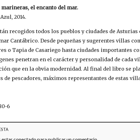
s marineras, el encanto del mar.
Azul, 2014.
stán recogidos todos los pueblos y ciudades de Asturias
 mar Cantábrico. Desde pequeñas y sugerentes villas c
tres o Tapia de Casariego hasta ciudades importantes c
genes penetran en el carácter y personalidad de cada v
ción que en la obvia modernidad. Al final del libro se 
os de pescadores, máximos representantes de estas villa
80-6
ESTA
s estar
conectado
para publicar un comentario.