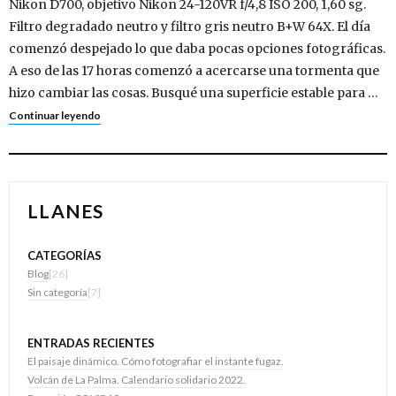
Nikon D700, objetivo Nikon 24-120VR f/4,8 ISO 200, 1,60 sg.
Filtro degradado neutro y filtro gris neutro B+W 64X. El día
comenzó despejado lo que daba pocas opciones fotográficas.
A eso de las 17 horas comenzó a acercarse una tormenta que
hizo cambiar las cosas. Busqué una superficie estable para …
Continuar leyendo
LLANES
CATEGORÍAS
Blog
[26]
Sin categoría
[7]
ENTRADAS RECIENTES
El paisaje dinámico. Cómo fotografiar el instante fugaz.
Volcán de La Palma. Calendario solidario 2022.