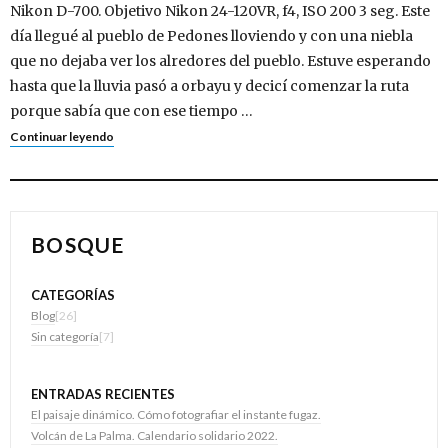
Nikon D-700. Objetivo Nikon 24-120VR, f4, ISO 200 3 seg. Este
día llegué al pueblo de Pedones lloviendo y con una niebla
que no dejaba ver los alredores del pueblo. Estuve esperando
hasta que la lluvia pasó a orbayu y decicí comenzar la ruta
porque sabía que con ese tiempo …
Continuar leyendo
BOSQUE
CATEGORÍAS
Blog
[26]
Sin categoría
[7]
ENTRADAS RECIENTES
El paisaje dinámico. Cómo fotografiar el instante fugaz.
Volcán de La Palma. Calendario solidario 2022.