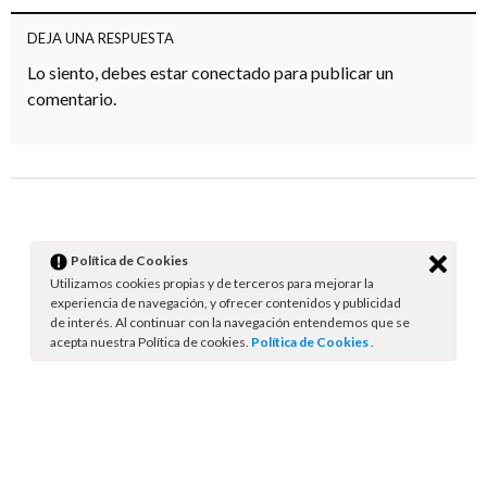
DEJA UNA RESPUESTA
Lo siento, debes estar
conectado
para publicar un
comentario.
Política de Cookies
Utilizamos cookies propias y de terceros para mejorar la
experiencia de navegación, y ofrecer contenidos y publicidad
de interés. Al continuar con la navegación entendemos que se
acepta nuestra Política de cookies.
Política de Cookies
.
639 294 593
julioherrera@julioherrera.com
Aviso Legal
© Julio Herrera