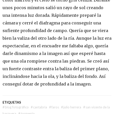
color marrón y el cielo se torno gris ceniza. Durante
unos pocos minutos salió un rayo de sol creando
una intensa luz dorada. Rápidamente preparé la
cámara y cerré el diafragma para conseguir una
sufiente profundidad de campo. Quería que se viera
bien la valiza del otro lado de la ría. Aunque la luz era
espectacular, en el encuadre me faltaba algo, quería
darle dinamismo a la imagen así que esperé hasta
que una ola rompiese contra las piedras. Se creó así
un fuerte contraste entra la baliza del primer plano,
inclinándose hacia la ola, y la baliza del fondo. Así
conseguí dotar de profundidad a la imagen.
ETIQUETAS
#
blog fotográfico
#
cantabria
#
faros
#
julio herrera
#
san vicente de la
barquera
#
tormenta