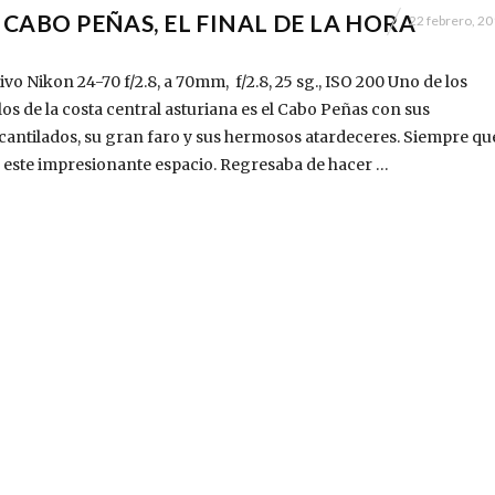
O CABO PEÑAS, EL FINAL DE LA HORA
22 febrero, 2
vo Nikon 24-70 f/2.8, a 70mm, f/2.8, 25 sg., ISO 200 Uno de los
os de la costa central asturiana es el Cabo Peñas con sus
antilados, su gran faro y sus hermosos atardeceres. Siempre qu
este impresionante espacio. Regresaba de hacer …